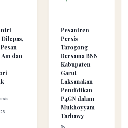
ntri
Pesantren
 Dilepas,
Persis
h Pesan
Tarogong
 Am dan
Bersama BNN
i
Kabupaten
ori
Garut
ik
Laksanakan
Pendidikan
P4GN dalam
rsis
g
Mukhoyyam
023
Tarbawy
By