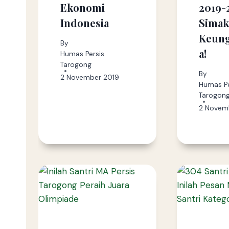
Ekonomi
2019-
Indonesia
Sima
Keun
By
a!
Humas Persis
Tarogong
By
2 November 2019
Humas Pe
Tarogon
2 Novem