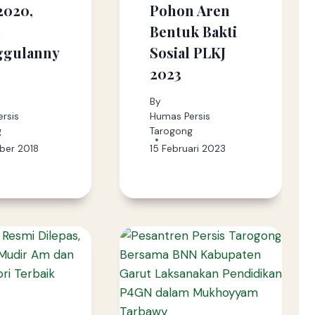
2020,
Pohon Aren
k
Bentuk Bakti
ggulanny
Sosial PLKJ
2023
By
rsis
Humas Persis
g
Tarogong
ber 2018
15 Februari 2023