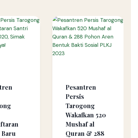
tren
Pesantren
s
Persis
gong
Tarogong
Wakafkan 520
ftaran
Mushaf al
i Baru
Quran & 288