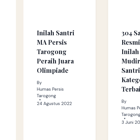
Inilah Santri
304 Sa
MA Persis
Resmi
Tarogong
Inila
Peraih Juara
Mudir
Olimpiade
Santr
Kateg
By
Terba
Humas Persis
Tarogong
By
24 Agustus 2022
Humas Pe
Tarogon
3 Juni 2