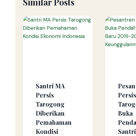
Similar Posts
Santri MA
Pesan
Persis
Persi
Tarogong
Taro
Diberikan
Buka
Pemahaman
Penda
Kondisi
Santr