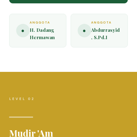
ANGGOTA
ANGGOTA
●
H. Dadang
●
Abdurrasyid
Hermawan
, S.Pd.I
LEVEL 02
Mudir 'Am