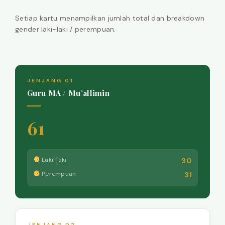
Setiap kartu menampilkan jumlah total dan breakdown
gender laki-laki / perempuan.
JENJANG 01
Guru MA / Mu’allimin
61
Laki-laki
30
Perempuan
31
JENJANG 02