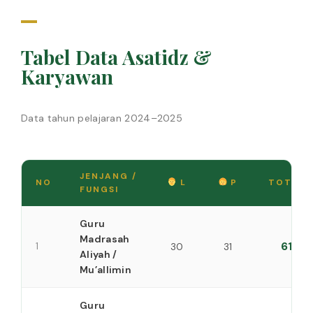
Tabel Data Asatidz &
Karyawan
Data tahun pelajaran 2024–2025
JENJANG /
NO
L
P
TOTAL
FUNGSI
Guru
Madrasah
61
1
30
31
Aliyah /
Mu’allimin
Guru