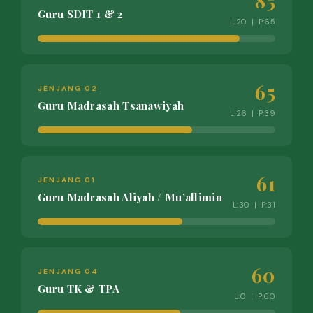
85
Guru SDIT 1 & 2
L:20 | P:65
65
JENJANG 02
Guru Madrasah Tsanawiyah
L:26 | P:39
61
JENJANG 01
Guru Madrasah Aliyah / Mu’allimin
L:30 | P:31
60
JENJANG 04
Guru TK & TPA
L:0 | P:60