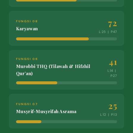
72
FUNGSI 08
Karyawan
L:25 | P:47
41
FUNGSI 06
Murobbi THQ (Tilawah & Hifzhil
L:14 |
Qur’an)
P:27
25
FUNGSI 07
Musyrif-Musyrifah Asrama
L:12 | P:13