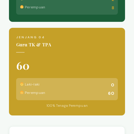
Perempuan
8
JENJANG 04
Guru TK & TPA
60
Laki-laki
0
Perempuan
60
100% Tenaga Perempuan