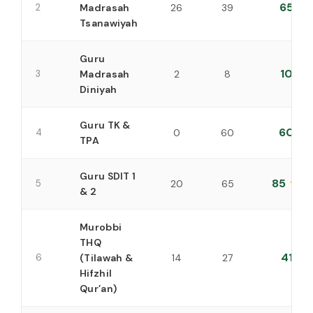
65
2
Madrasah
26
39
Tsanawiyah
Guru
10
3
Madrasah
2
8
Diniyah
Guru TK &
60
4
0
60
TPA
Guru SDIT 1
85
5
20
65
& 2
Murobbi
THQ
41
6
(Tilawah &
14
27
Hifzhil
Qur’an)