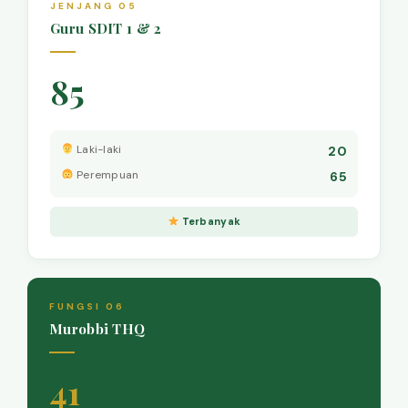
JENJANG 05
Guru SDIT 1 & 2
85
Laki-laki
20
Perempuan
65
Terbanyak
FUNGSI 06
Murobbi THQ
41