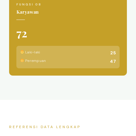
FUNGSI 08
Karyawan
72
Laki-laki
25
Perempuan
47
REFERENSI DATA LENGKAP