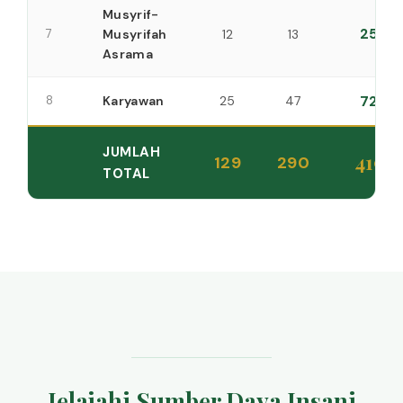
Musyrif-
25
7
Musyrifah
12
13
Asrama
72
8
Karyawan
25
47
JUMLAH
419
129
290
TOTAL
Jelajahi Sumber Daya Insani