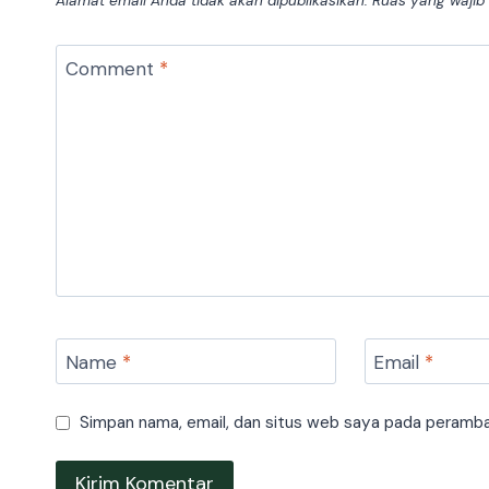
Alamat email Anda tidak akan dipublikasikan.
Ruas yang wajib
Comment
*
Name
*
Email
*
Simpan nama, email, dan situs web saya pada peramban