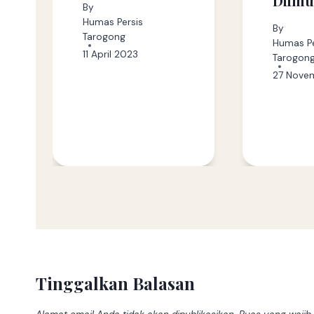
Diimu
By
Humas Persis
By
Tarogong
Humas Pe
11 April 2023
Tarogon
27 Nove
Tinggalkan Balasan