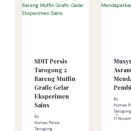
SDIT Persis
Musyr
Tarogong 2
Asram
Bareng Muffin
Mend
Grafic Gelar
Pemb
Eksperimen
By
Sains
Humas Pe
Tarogon
By
17 Nove
Humas Persis
Tarogong