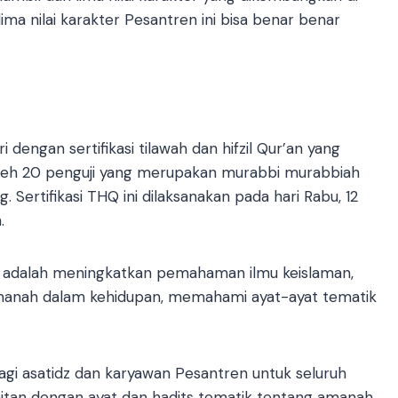
ima nilai karakter Pesantren ini bisa benar benar
 dengan sertifikasi tilawah dan hifzil Qur’an yang
i oleh 20 penguji yang merupakan murabbi murabbiah
 Sertifikasi THQ ini dilaksanakan pada hari Rabu, 12
.
ini adalah meningkatkan pemahaman ilmu keislaman,
amanah dalam kehidupan, memahami ayat-ayat tematik
agi asatidz dan karyawan Pesantren untuk seluruh
aitan dengan ayat dan hadits tematik tentang amanah