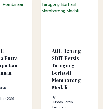
if
Atlit Renang
a Putra
SDIT Persis
apatkan
Tarogong
inaan
Berhasil
Memborong
Medali
rsis
g
By
mber 2019
Humas Persis
Tarogong