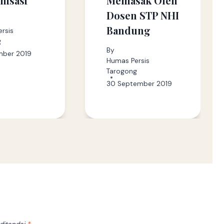
nisasi
Memasak Oleh
Dosen STP NHI
Bandung
rsis
g
By
mber 2019
Humas Persis
Tarogong
30 September 2019