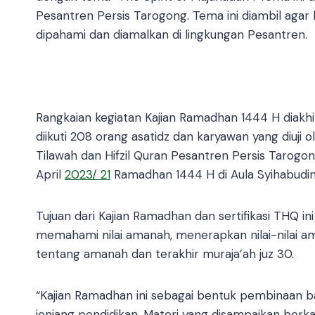
Pesantren Persis Tarogong. Tema ini diambil agar l
dipahami dan diamalkan di lingkungan Pesantren.
Rangkaian kegiatan Kajian Ramadhan 1444 H diakhiri
diikuti 208 orang asatidz dan karyawan yang diuj
Tilawah dan Hifzil Quran Pesantren Persis Tarogong.
April
2023/ 21
Ramadhan 1444 H di Aula Syihabudin
Tujuan dari Kajian Ramadhan dan sertifikasi THQ 
memahami nilai amanah, menerapkan nilai-nilai 
tentang amanah dan terakhir muraja’ah juz 30.
“Kajian Ramadhan ini sebagai bentuk pembinaan b
jenjang pendidikan. Materi yang disampaikan berk